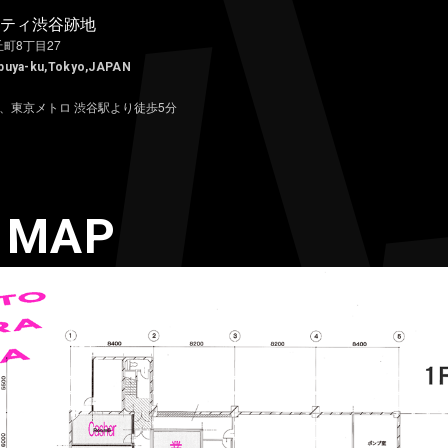
ティ渋谷跡地
丘町8丁目27
ibuya-ku,Tokyo,JAPAN
、東京メトロ 渋谷駅より徒歩5分
 MAP