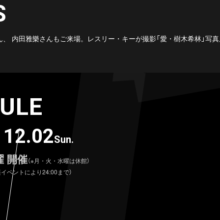
S
ん、 内田雅樂さんもご来場。レスリー・キーが撮影「愛・樹木希林」写
ULE
 12.02
Sun.
 開催
（※月・火・水曜は休館）
楽イベントにより24:00まで）